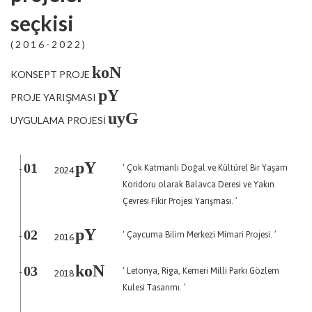
seçkisi
( 2 0 1 6 - 2 0 2 2 )
koN
KONSEPT PROJE
pY
PROJE YARIŞMASI
uyG
UYGULAMA PROJESİ
pY
‘ Çok Katmanlı Doğal ve Kültürel Bir Yaşam
01
2024
-
Koridoru olarak Balavca Deresi ve Yakın
Çevresi Fikir Projesi Yarışması. ’
pY
‘ Çaycuma Bilim Merkezi Mimari Projesi. ’
02
2016
-
koN
‘ Letonya, Riga, Kemeri Milli Parkı Gözlem
03
2018
-
Kulesi Tasarımı. ’