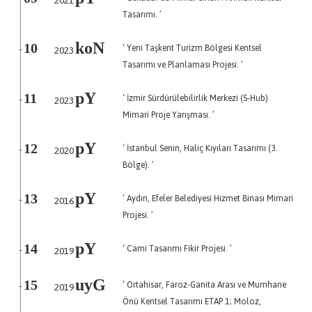
2021
Tasarımı. ’
koN
‘ Yeni Taşkent Turizm Bölgesi Kentsel
10
2023
-
Tasarımı ve Planlaması Projesi. ’
pY
‘ İzmir Sürdürülebilirlik Merkezi (S-Hub)
11
2023
-
Mimari Proje Yarışması. ’
pY
‘ İstanbul Senin, Haliç Kıyıları Tasarımı (3.
12
2020
-
Bölge). ’
pY
‘ Aydın, Efeler Belediyesi Hizmet Binası Mimari
13
2016
-
Projesi. ’
pY
‘ Cami Tasarımı Fikir Projesi. ’
14
2019
-
uyG
‘ Ortahisar, Faroz-Ganita Arası ve Mumhane
15
2019
-
Önü Kentsel Tasarımı ETAP 1; Moloz,