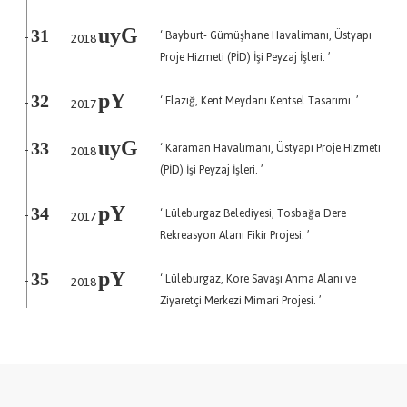
uyG
‘ Bayburt- Gümüşhane Havalimanı, Üstyapı
31
2018
-
Proje Hizmeti (PİD) İşi Peyzaj İşleri. ’
pY
‘ Elazığ, Kent Meydanı Kentsel Tasarımı. ’
32
2017
-
uyG
‘ Karaman Havalimanı, Üstyapı Proje Hizmeti
33
2018
-
(PİD) İşi Peyzaj İşleri. ’
pY
‘ Lüleburgaz Belediyesi, Tosbağa Dere
34
2017
-
Rekreasyon Alanı Fikir Projesi. ’
pY
‘ Lüleburgaz, Kore Savaşı Anma Alanı ve
35
2018
-
Ziyaretçi Merkezi Mimari Projesi. ’