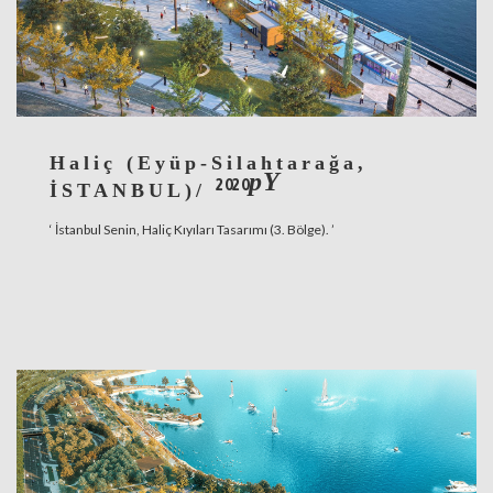
Haliç (Eyüp-Silahtarağa,
pY
2020
İSTANBUL)/
‘ İstanbul Senin, Haliç Kıyıları Tasarımı (3. Bölge). ’