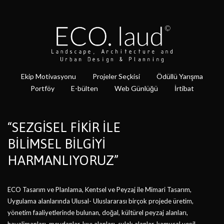
Ekip Motivasyonu
Projeler Seçkisi
Ödüllü Yarışma
Portföy
E-bülten
Web Günlüğü
İrtibat
“SEZGİSEL FİKİR İLE
BİLİMSEL BİLGİYİ
HARMANLIYORUZ”
ECO Tasarım ve Planlama, Kentsel ve Peyzaj ile Mimari Tasarım,
Uygulama alanlarında Ulusal- Uluslararası birçok projede üretim,
yönetim faaliyetlerinde bulunan, doğal, kültürel peyzaj alanları,
havalimanları, meydanlar, kıyı alanları, sulak alanlar, kamusal yeşil