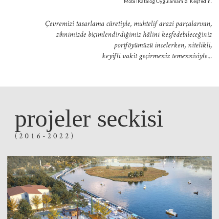
Mobil Katalog Uygulamamızı Keşfedin.
Çevremizi tasarlama cüretiyle, muhtelif arazi parçalarının,
zihnimizde biçimlendirdiğimiz hâlini keşfedebileceğiniz
portföyümüzü incelerken, nitelikli,
keyifli vakit geçirmeniz temennisiyle...
projeler seckisi
( 2 0 1 6 - 2 0 2 2 )