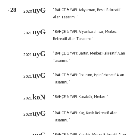
28
uyG
‘ BAHÇE & YAPI: Adıyaman, Besni Rekreatif
2020
-
Alan Tasarımı. ’
uyG
‘ BAHÇE & YAPI: Afyonkarahisar, Merkez
2021
Rekreatif Alan Tasarımı. ’
uyG
‘ BAHÇE & YAPI: Bartın, Merkez Rekreatif Alan
2021
Tasarımı. ’
uyG
‘ BAHÇE & YAPI: Erzurum, İspir Rekreatif Alan
2021
Tasarımı. ’
koN
‘ BAHÇE & YAPI: Karabük, Merkez. ’
2021
uyG
‘ BAHÇE & YAPI: Kaş, Kınık Rekreatif Alan
2020
Tasarımı. ’
uyG
‘ BAHÇE & YAPI: Kırşehir, Mucur Rekreatif Alan