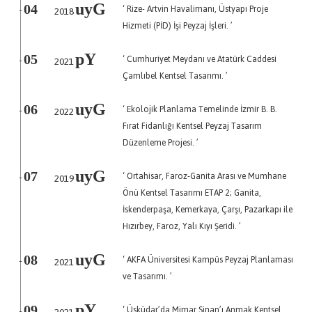
uyG
‘ Rize- Artvin Havalimanı, Üstyapı Proje
04
2018
-
Hizmeti (PİD) İşi Peyzaj İşleri. ’
pY
‘ Cumhuriyet Meydanı ve Atatürk Caddesi
05
2021
-
Çamlıbel Kentsel Tasarımı. ’
uyG
‘ Ekolojik Planlama Temelinde İzmir B. B.
06
2022
-
Fırat Fidanlığı Kentsel Peyzaj Tasarım
Düzenleme Projesi. ’
uyG
‘ Ortahisar, Faroz-Ganita Arası ve Mumhane
07
2019
-
Önü Kentsel Tasarımı ETAP 2; Ganita,
İskenderpaşa, Kemerkaya, Çarşı, Pazarkapı ile
Hızırbey, Faroz, Yalı Kıyı Şeridi. ’
uyG
‘ AKFA Üniversitesi Kampüs Peyzaj Planlaması
08
2021
-
ve Tasarımı. ’
pY
‘ Üsküdar’da Mimar Sinan’ı Anmak Kentsel
09
-