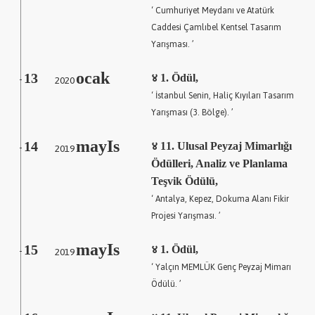
‘ Cumhuriyet Meydanı ve Atatürk
Caddesi Çamlıbel Kentsel Tasarım
Yarışması. ’
ocak
13
2020
४ 1. Ödül,
-
‘ İstanbul Senin, Haliç Kıyıları Tasarım
Yarışması (3. Bölge). ’
mayIs
14
2019
४ 11. Ulusal Peyzaj Mimarlığı
-
Ödülleri, Analiz ve Planlama
Teşvik Ödülü,
‘ Antalya, Kepez, Dokuma Alanı Fikir
Projesi Yarışması. ’
mayIs
15
2019
४ 1. Ödül,
-
‘ Yalçın MEMLÜK Genç Peyzaj Mimarı
Ödülü. ’