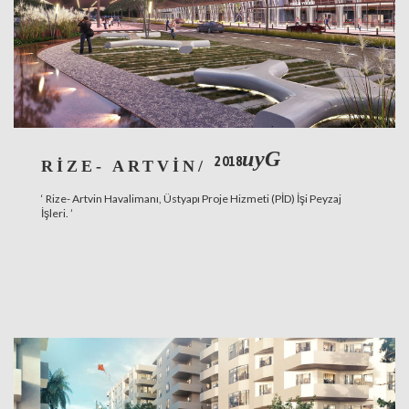
uyG
2018
RİZE- ARTVİN/
‘ Rize- Artvin Havalimanı, Üstyapı Proje Hizmeti (PİD) İşi Peyzaj
İşleri. ’