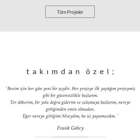
Tüm Projeler
t a k ı m d a n ö z e l ;
‘ Benim için her gün yeni bir şeydir. Her projeye ilk yaptığım projeymiş
gibi bir güvensizlikle başlarım.
Ter dökerim, bir yola doğru giderim ve çalışmaya başlarım, nereye
gittiğimden emin olmadan.
Eğer nereye gittiğimi bilseydim, bu işi yapamazdım. ’
Frank Gehry