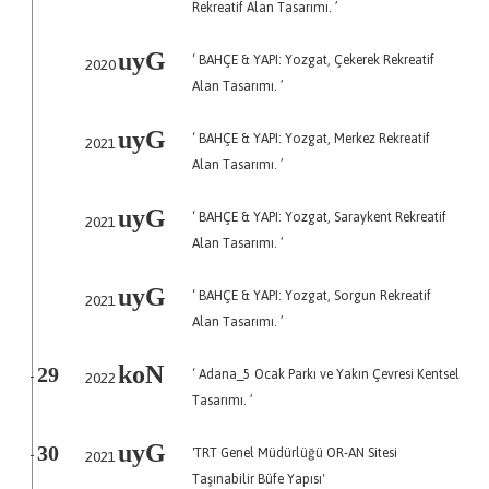
Rekreatif Alan Tasarımı. ’
uyG
‘ BAHÇE & YAPI: Yozgat, Çekerek Rekreatif
2020
Alan Tasarımı. ’
uyG
‘ BAHÇE & YAPI: Yozgat, Merkez Rekreatif
2021
Alan Tasarımı. ’
uyG
‘ BAHÇE & YAPI: Yozgat, Saraykent Rekreatif
2021
Alan Tasarımı. ’
uyG
‘ BAHÇE & YAPI: Yozgat, Sorgun Rekreatif
2021
Alan Tasarımı. ’
koN
‘ Adana_5 Ocak Parkı ve Yakın Çevresi Kentsel
29
2022
-
Tasarımı. ’
uyG
'TRT Genel Müdürlüğü OR-AN Sitesi
30
2021
-
Taşınabilir Büfe Yapısı'