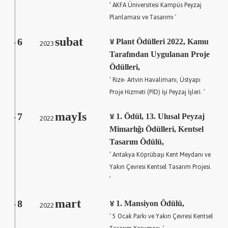
‘ AKFA Üniversitesi Kampüs Peyzaj
Planlaması ve Tasarımı ’
subat
6
2023
४ Plant Ödülleri 2022, Kamu
-
Tarafından Uygulanan Proje
Ödülleri,
‘ Rize- Artvin Havalimanı, Üstyapı
Proje Hizmeti (PİD) İşi Peyzaj İşleri. ’
mayIs
7
2022
४ 1. Ödül, 13. Ulusal Peyzaj
-
Mimarlığı Ödülleri, Kentsel
Tasarım Ödülü,
‘ Antakya Köprübaşı Kent Meydanı ve
Yakın Çevresi Kentsel Tasarım Projesi.
’
mart
8
2022
४ 1. Mansiyon Ödülü,
-
‘ 5 Ocak Parkı ve Yakın Çevresi Kentsel