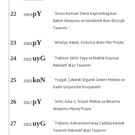
pY
‘ İztuzu Kumsalı Deniz Kaplumbağaları
22
2019
-
Bakım İstasyonu ve Günübirlik Alan Ekolojik
Tasarımı. ’
pY
‘ Antalya, Kepez, Dokuma Alanı Fikir Projesi. ’
23
2018
-
uyG
‘ Trabzon Sahili Yaya ve Bisiklet Köprüsü
24
2021
-
Rekreatif Alan Tasarımı. ’
koN
‘ Yozgat, Çekerek Organik Üretim Merkezi ve
25
2020
-
Kadın Girişimciler Kooperatifi. ’
pY
‘ İzmir, Evka-3, Sosyal Merkez ve Aktarma
26
2017
-
İstasyonu Peyzaj Projesi. ’
uyG
‘ Trabzon, Kahramanmaraş Caddesi Kentsel
27
2021
-
Tasarımı Rekreatif Alan Tasarımı. ’