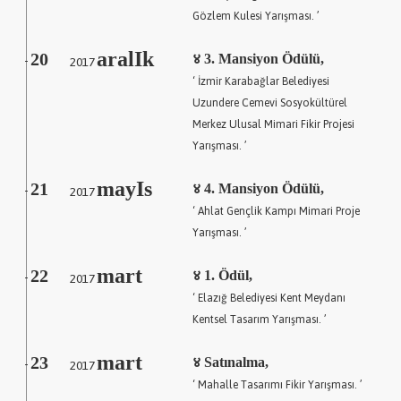
Gözlem Kulesi Yarışması. ’
aralIk
20
2017
४ 3. Mansiyon Ödülü,
-
‘ İzmir Karabağlar Belediyesi
Uzundere Cemevi Sosyokültürel
Merkez Ulusal Mimari Fikir Projesi
Yarışması. ’
mayIs
21
2017
४ 4. Mansiyon Ödülü,
-
‘ Ahlat Gençlik Kampı Mimari Proje
Yarışması. ’
mart
22
2017
४ 1. Ödül,
-
‘ Elazığ Belediyesi Kent Meydanı
Kentsel Tasarım Yarışması. ’
mart
23
2017
४ Satınalma,
-
‘ Mahalle Tasarımı Fikir Yarışması. ’