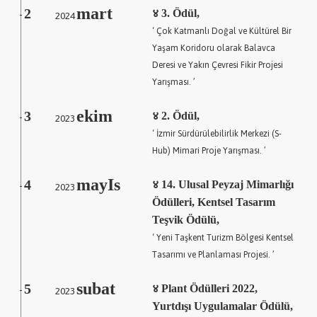
mart
2
2024
४ 3. Ödül,
-
‘ Çok Katmanlı Doğal ve Kültürel Bir
Yaşam Koridoru olarak Balavca
Deresi ve Yakın Çevresi Fikir Projesi
Yarışması. ’
ekim
3
2023
४ 2. Ödül,
-
‘ İzmir Sürdürülebilirlik Merkezi (S-
Hub) Mimari Proje Yarışması. ’
mayIs
4
2023
४ 14. Ulusal Peyzaj Mimarlığı
-
Ödülleri, Kentsel Tasarım
Teşvik Ödülü,
‘ Yeni Taşkent Turizm Bölgesi Kentsel
Tasarımı ve Planlaması Projesi. ’
subat
5
2023
४ Plant Ödülleri 2022,
-
Yurtdışı Uygulamalar Ödülü,