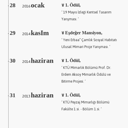
ocak
28
2016
४ 1. Ödül,
-
‘ 19 Mayıs İzleği Kentsel Tasarım
Yarışması. ’
kasIm
29
2014
४ Eşdeğer Mansiyon,
-
‘ Yeni Erbaa” Çamlık Sosyal Habitatı
Ulusal Mimari Proje Yarışması. ’
haziran
30
2014
४ 1. Ödül,
-
‘ KTÜ Mimarlık Bölümü Prof. Dr.
Erdem Aksoy Mimarlık Ödülü ve
Bitirme Projesi. ’
haziran
31
2013
४ 1. Ödül,
-
‘ KTÜ Peyzaj Mimarlığı Bölümü
Fakülte 1.si. - Bölüm 1.si. ’