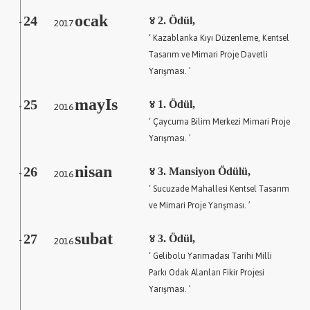
ocak
24
2017
४ 2. Ödül,
-
‘ Kazablanka Kıyı Düzenleme, Kentsel
Tasarım ve Mimari Proje Davetli
Yarışması. ’
mayIs
25
2016
४ 1. Ödül,
-
‘ Çaycuma Bilim Merkezi Mimari Proje
Yarışması. ’
nisan
26
2016
४ 3. Mansiyon Ödülü,
-
‘ Sucuzade Mahallesi Kentsel Tasarım
ve Mimari Proje Yarışması. ’
subat
27
2016
४ 3. Ödül,
-
‘ Gelibolu Yarımadası Tarihi Milli
Parkı Odak Alanları Fikir Projesi
Yarışması. ’