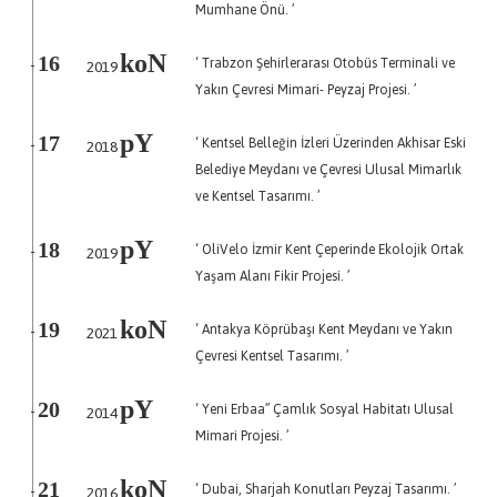
Mumhane Önü. ’
koN
‘ Trabzon Şehirlerarası Otobüs Terminali ve
16
2019
-
Yakın Çevresi Mimari- Peyzaj Projesi. ’
pY
‘ Kentsel Belleğin İzleri Üzerinden Akhisar Eski
17
2018
-
Belediye Meydanı ve Çevresi Ulusal Mimarlık
ve Kentsel Tasarımı. ’
pY
‘ OliVelo İzmir Kent Çeperinde Ekolojik Ortak
18
2019
-
Yaşam Alanı Fikir Projesi. ’
koN
‘ Antakya Köprübaşı Kent Meydanı ve Yakın
19
2021
-
Çevresi Kentsel Tasarımı. ’
pY
‘ Yeni Erbaa” Çamlık Sosyal Habitatı Ulusal
20
2014
-
Mimari Projesi. ’
koN
‘ Dubai, Sharjah Konutları Peyzaj Tasarımı. ’
21
2016
-