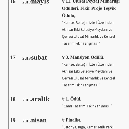
mayIs
16
2019
४ 11. Ulusal Peyzaj Mimarlığı
-
Ödülleri, Fikir Proje Teşvik
Ödülü,
‘ Kentsel Belleğin İzleri Üzerinden
Akhisar Eski Belediye Meydanı ve
Çevresi Ulusal Mimarlık ve Kentsel
Tasarım Fikir Yarışması. ’
subat
17
2019
४ 3. Mansiyon Ödülü,
-
‘ Kentsel Belleğin İzleri Üzerinden
Akhisar Eski Belediye Meydanı ve
Çevresi Ulusal Mimarlık ve Kentsel
Tasarım Fikir Yarışması. ’
aralIk
18
2018
४ 1. Ödül,
-
‘ Cami Tasarımı Fikir Yarışması. ’
nisan
19
2018
४ Finalist,
-
‘ Letonya, Riga, Kemeri Milli Parkı