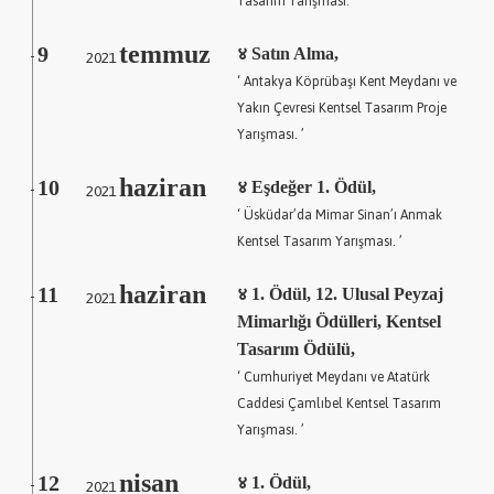
Tasarım Yarışması. ’
temmuz
9
2021
४ Satın Alma,
-
‘ Antakya Köprübaşı Kent Meydanı ve
Yakın Çevresi Kentsel Tasarım Proje
Yarışması. ’
haziran
10
2021
४ Eşdeğer 1. Ödül,
-
‘ Üsküdar’da Mimar Sinan’ı Anmak
Kentsel Tasarım Yarışması. ’
haziran
11
2021
४ 1. Ödül, 12. Ulusal Peyzaj
-
Mimarlığı Ödülleri, Kentsel
Tasarım Ödülü,
‘ Cumhuriyet Meydanı ve Atatürk
Caddesi Çamlıbel Kentsel Tasarım
Yarışması. ’
nisan
12
2021
४ 1. Ödül,
-