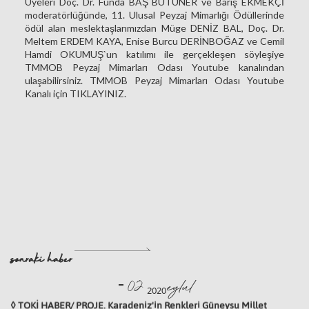
Üyeleri Doç. Dr. Funda BAŞ BÜTÜNER ve Barış EKMEKÇİ
moderatörlüğünde, 11. Ulusal Peyzaj Mimarlığı Ödüllerinde
ödül alan meslektaşlarımızdan Müge DENİZ BAL, Doç. Dr.
Meltem ERDEM KAYA, Enise Burcu DERİNBOĞAZ ve Cemil
Hamdi OKUMUŞ`un katılımı ile gerçekleşen söyleşiye
TMMOB Peyzaj Mimarları Odası Youtube kanalından
ulaşabilirsiniz. TMMOB Peyzaj Mimarları Odası Youtube
Kanalı için TIKLAYINIZ.
sonraki haber
-
eylul
02
2020
◊ TOKİ HABER/ PROJE. Karadeniz'in Renkleri Güneysu Millet